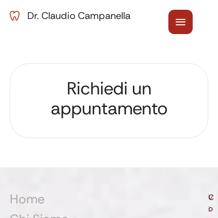
Dr. Claudio Campanella
Richiedi un
appuntamento
Home
C
V
o
i