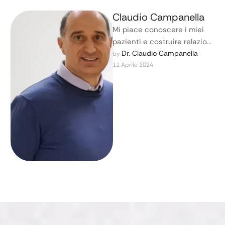
Claudio Campanella
Mi piace conoscere i miei
pazienti e costruire relazioni
significative. Capisco che
Dr. Claudio Campanella
by 
11 Aprile 2024
ogni persona è unica e ha …