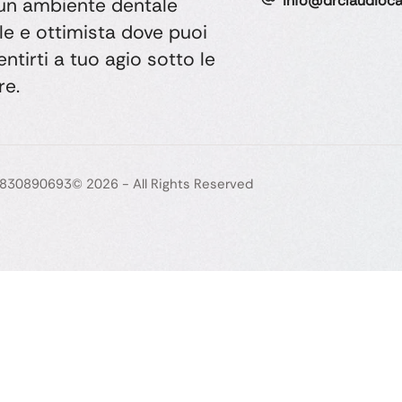
info@drclaudioca
 un ambiente dentale
e e ottimista dove puoi
tirti a tuo agio sotto le
re.
01830890693
© 2026 - All Rights Reserved