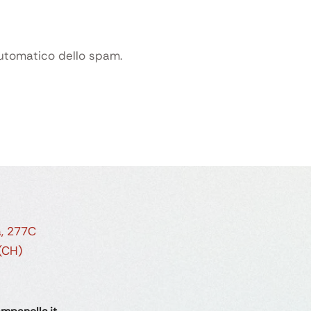
automatico dello spam.
a, 277C
 (CH)