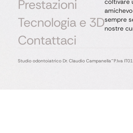
Prestazioni
coltivare
amichevol
Tecnologia e 3D
sempre sen
nostre cu
Contattaci
-
Studio odontoiatrico Dr. Claudio Campanella
P.Iva IT