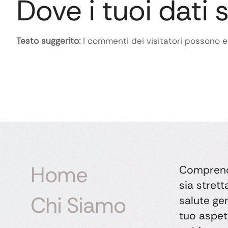
Dove i tuoi dati 
Testo suggerito:
I commenti dei visitatori possono e
Home
Comprend
sia stret
Chi Siamo
salute gen
tuo aspet