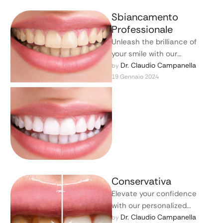
Sbiancamento
Professionale
Unleash the brilliance of
your smile with our
professional teeth whitening
Dr. Claudio Campanella
by 
19 Gennaio 2024
solutions, revealing a
brighter and more vibrant …
Conservativa
Elevate your confidence
with our personalized
cosmetic dentistry services
Dr. Claudio Campanella
by 