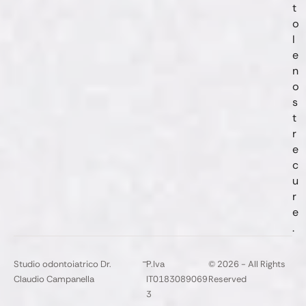
t
o
l
e
n
o
s
t
r
e
c
u
r
e
.
-
Studio odontoiatrico Dr.
P.Iva
© 2026 - All Rights
Claudio Campanella
IT0183089069
Reserved
3