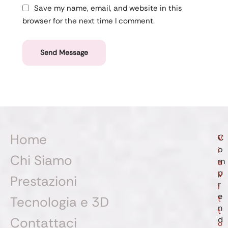
Save my name, email, and website in this
browser for the next time I comment.
Send Message
Home
C
V
o
i
Chi Siamo
m
a
p
V
Prestazioni
r
i
e
Tecnologia e 3D
t
n
t
Contattaci
d
o