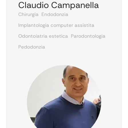
Claudio Campanella
Chirurgia
Endodonzia
Implantologia computer assistita
Odontoiatria estetica
Parodontologia
Pedodonzia