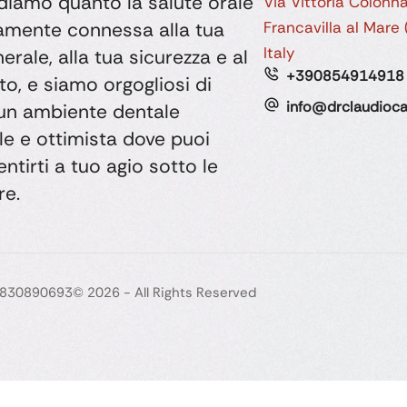
iamo quanto la salute orale
Via Vittoria Colonn
tamente connessa alla tua
Francavilla al Mare
Italy
erale, alla tua sicurezza e al
+390854914918
to, e siamo orgogliosi di
info@drclaudioca
 un ambiente dentale
e e ottimista dove puoi
tirti a tuo agio sotto le
re.
01830890693
© 2026 - All Rights Reserved