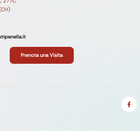
a, 277C
 (CH)
mpanella.it
Prenota una Visita