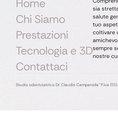
Home
Comprend
sia stret
Chi Siamo
salute gen
tuo aspet
Prestazioni
coltivare
amichevol
Tecnologia e 3D
sempre sen
nostre cu
Contattaci
-
Studio odontoiatrico Dr. Claudio Campanella
P.Iva IT